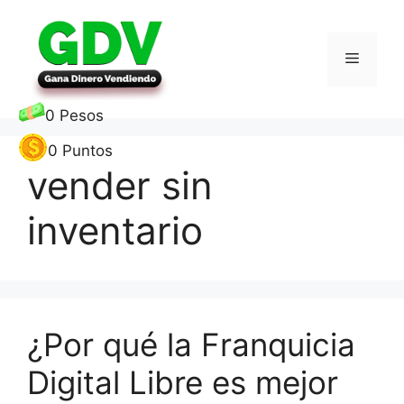
Saltar
al
contenido
Menú
0
Pesos
0
Puntos
vender sin
inventario
¿Por qué la Franquicia
Digital Libre es mejor