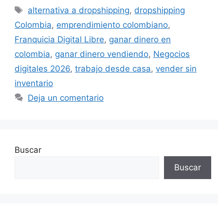
Etiquetas
alternativa a dropshipping
,
dropshipping
Colombia
,
emprendimiento colombiano
,
Franquicia Digital Libre
,
ganar dinero en
colombia
,
ganar dinero vendiendo
,
Negocios
digitales 2026
,
trabajo desde casa
,
vender sin
inventario
Deja un comentario
Buscar
Buscar