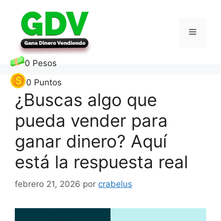
Saltar
al
contenido
Menú
0
Pesos
0
Puntos
¿Buscas algo que
pueda vender para
ganar dinero? Aquí
está la respuesta real
febrero 21, 2026
por
crabelus