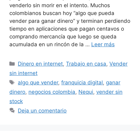
venderlo sin morir en el intento. Muchos
colombianos buscan hoy “algo que pueda
vender para ganar dinero” y terminan perdiendo
tiempo en aplicaciones que pagan centavos o
comprando mercancía que luego se queda
acumulada en un rincón de la …
Leer más
Categorías
Dinero en internet
,
Trabajo en casa
,
Vender
sin internet
Etiquetas
algo que vender
,
franquicia digital
,
ganar
dinero
,
negocios colombia
,
Nequi
,
vender sin
stock
Deja un comentario