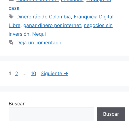
casa
Etiquetas
Dinero rápido Colombia
,
Franquicia Digital
Libre
,
ganar dinero por internet
,
negocios sin
inversión
,
Nequi
Deja un comentario
Página
Página
Página
1
2
…
10
Siguiente
→
Buscar
Buscar