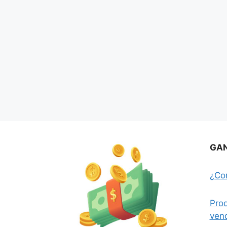
GAN
¿Co
Prod
ven