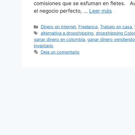
comisiones que se esfuman en fletes. Au
el negocio perfecto, …
Leer más
Categorías
Dinero en internet
,
Freelance
,
Trabajo en casa
,
Etiquetas
alternativa a dropshipping
,
dropshipping Colo
ganar dinero en colombia
,
ganar dinero vendiendo
inventario
Deja un comentario