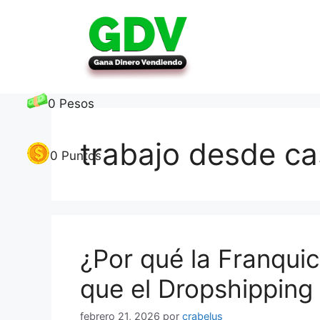
Saltar
al
contenido
0
Pesos
trabajo desde c
0
Puntos
¿Por qué la Franquici
que el Dropshipping
febrero 21, 2026
por
crabelus