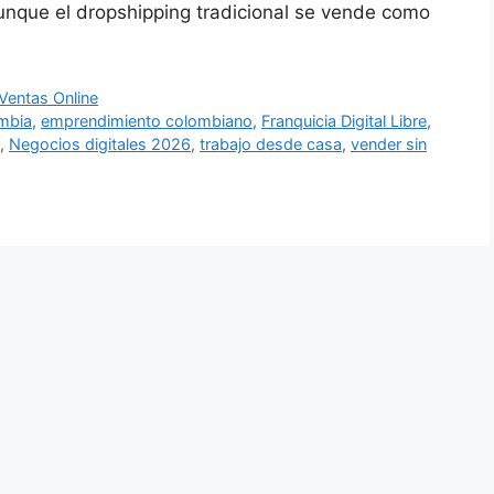
nque el dropshipping tradicional se vende como
Ventas Online
mbia
,
emprendimiento colombiano
,
Franquicia Digital Libre
,
,
Negocios digitales 2026
,
trabajo desde casa
,
vender sin