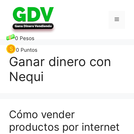
Saltar
al
contenido
Menú
0
Pesos
0
Puntos
Ganar dinero con
Nequi
Cómo vender
productos por internet