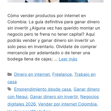
Cómo vender productos por internet en
Colombia: La guía definitiva para ganar dinero
sin invertir ¿Alguna vez has querido montar un
negocio pero te frena no tener capital? Aquí
podrás vender y ganar dinero sin invertir un
solo peso en inventario. Olvídate de comprar
mercancía por adelantado o de tener una
bodega llena de cajas; …
Leer más
Categorías
Dinero en internet
,
Freelance
,
Trabajo en
casa
Etiquetas
Emprendimiento desde casa
,
Ganar dinero
con Nequi
,
Ganar dinero sin invertir
,
Negocios
digitales 2026
,
Vender por internet Colombia
,